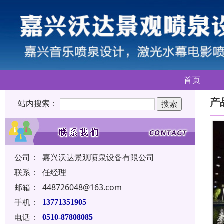
首页
产
站内搜索：
公司：
嘉兴沃达景观喷泉设备有限公司
联系：
任经理
邮箱：
448726048@163.com
手机：
13771351905
电话：
0510-87808085