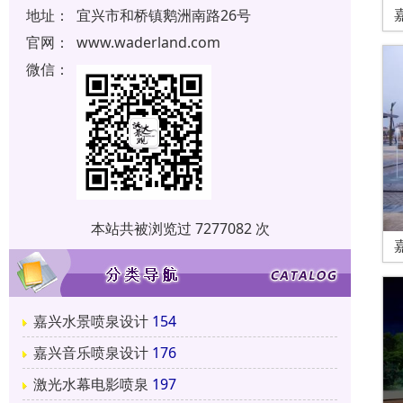
地址：
宜兴市和桥镇鹅洲南路26号
官网：
www.waderland.com
微信：
本站共被浏览过 7277082 次
嘉兴水景喷泉设计
154
嘉兴音乐喷泉设计
176
激光水幕电影喷泉
197