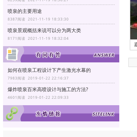
喷泉的主要用途
8387阅读 2021-11-19 18:33:30
喷泉景观概括来说可以分为两大类
8171阅读 2021-11-19 18:32:04
如何在喷泉工程设计下产生激光水幕的
7983阅读 2019-01-22 22:16:37
爆炸喷泉百米高喷设计与施工的方法?
4601阅读 2019-01-22 22:09:33