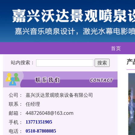
首页
产
站内搜索：
公司：
嘉兴沃达景观喷泉设备有限公司
联系：
任经理
邮箱：
448726048@163.com
手机：
13771351905
电话：
0510-87808085