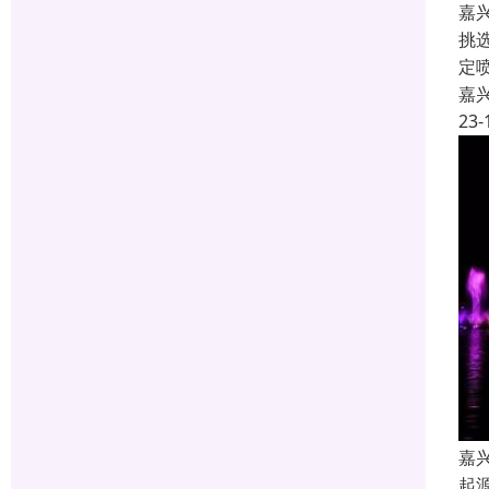
嘉
挑
定
嘉
23-
嘉
起