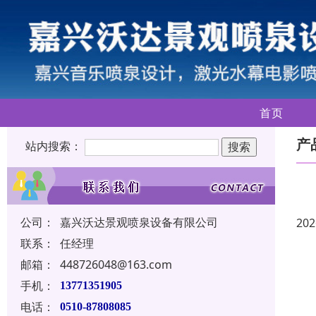
首页
产
站内搜索：
公司：
嘉兴沃达景观喷泉设备有限公司
202
联系：
任经理
邮箱：
448726048@163.com
手机：
13771351905
电话：
0510-87808085