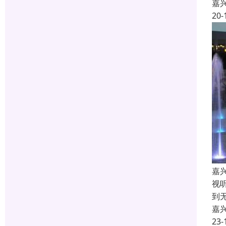
嘉
20-
嘉
视
到
嘉
23-