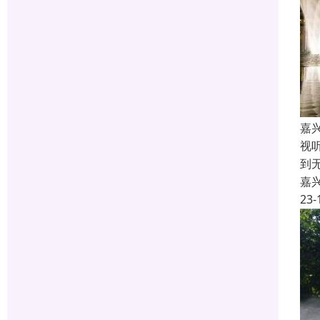
嘉
视
到
嘉
23-