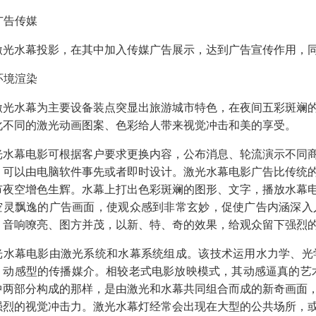
 广告传媒
激光水幕投影，在其中加入传媒广告展示，达到广告宣传作用，
 环境渲染
激光水幕为主要设备装点突显出旅游城市特色，在夜间五彩斑斓
化不同的激光动画图案、色彩给人带来视觉冲击和美的享受。
光水幕电影可根据客户要求更换内容，公布消息、轮流演示不同
，可以由电脑软件事先或者即时设计。激光水幕电影广告比传统
市夜空增色生辉。水幕上打出色彩斑斓的图形、文字，播放水幕
空灵飘逸的广告画面，使观众感到非常玄妙，促使广告内涵深入
、音响嘹亮、图方并茂，以新、特、奇的效果，给观众留下强烈
光水幕电影由激光系统和水幕系统组成。该技术运用水力学、光
、动感型的传播媒介。相较老式电影放映模式，其动感逼真的艺
中两部分构成的那样，是由激光和水幕共同组合而成的新奇画面
强烈的视觉冲击力。激光水幕灯经常会出现在大型的公共场所，