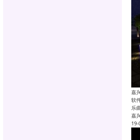
嘉
软
乐
嘉
19-