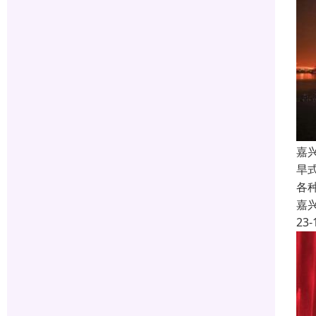
嘉
旱
各
嘉
23-