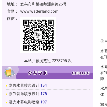
地址：
宜兴市和桥镇鹅洲南路26号
官网：
www.waderland.com
微信：
价 
水
在
本站共被浏览过 7278796 次
水
在
降
嘉兴水景喷泉设计
154
水
嘉兴音乐喷泉设计
176
体
激光水幕电影喷泉
197
激