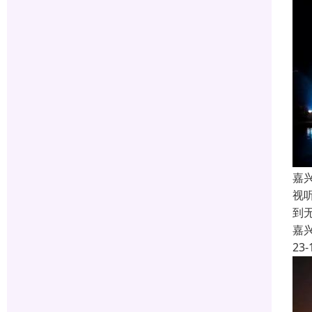
嘉
视
到
嘉
23-