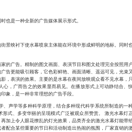
同时也是一种全新的广告媒体展示形式。
的街景映衬下使水幕喷泉主体能在环境中形成鲜明的地标。同时
商家的广告。精制的图文画面、表演节目和图文处理完全按照用
的广告更能吸引顾客，它色彩鲜艳、画面清晰、遥远可见，光束
电影，表演的效果。主要的是水幕在夜间放映观众看不见水幕，
人心，广而告之的效果显而易见。在播放形式上可动静结合、
的印象，是一种非常理想的广告手段。
学、声学等多种科学原理，结合多种现代科学系统所制造的一
术形式、多变华丽的呈现模式广泛被观众所赞赏。 激光水幕灯
，再加上令人眼花缭乱的灯光效果，品类齐全的激光水幕灯能带
或者配合某些重要的节日和活动制造出热闹的氛围，厂家直销的