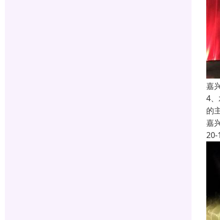
嘉
4
的
嘉
20-