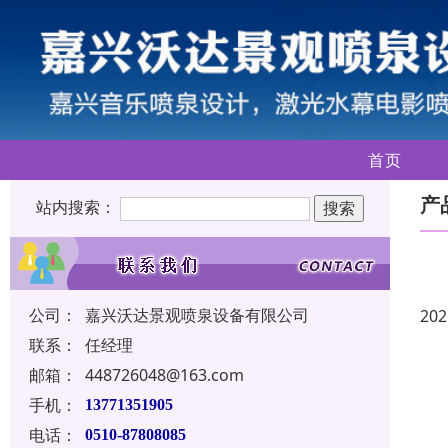
首页
产
站内搜索：
公司：
嘉兴沃达景观喷泉设备有限公司
202
联系：
任经理
邮箱：
448726048@163.com
手机：
13771351905
电话：
0510-87808085