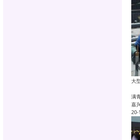
大
近
满
嘉
20-