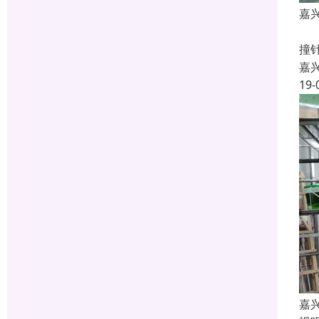
嘉
工
撞
嘉
19-
嘉