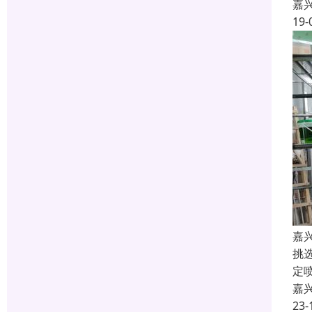
嘉
19-
嘉
挑
定
嘉
23-