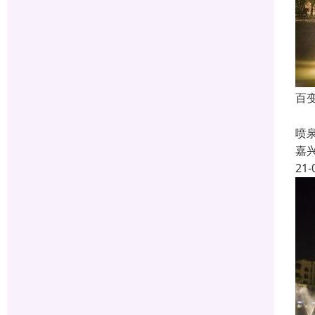
百
喷
喷
嘉
21-