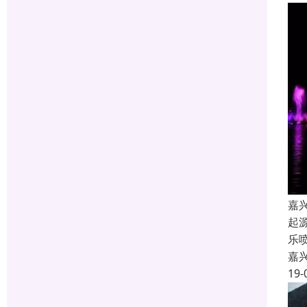
嘉
起
乐
嘉
19-