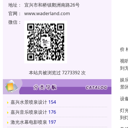
地址：
宜兴市和桥镇鹅洲南路26号
官网：
www.waderland.com
微信：
价 
视
到
本站共被浏览过 7273392 次
娱
景
设
嘉兴水景喷泉设计
154
灯
嘉兴音乐喷泉设计
176
到
激光水幕电影喷泉
197