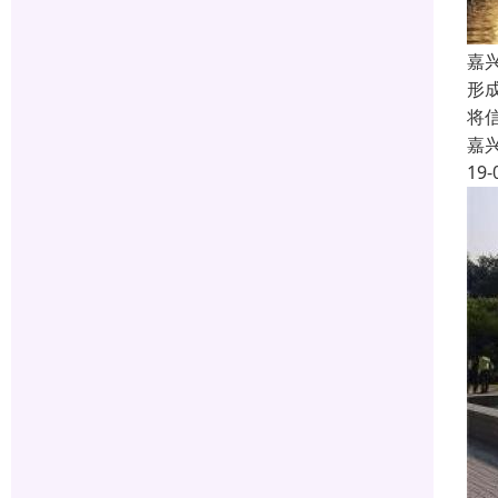
嘉
形
将
嘉
19-