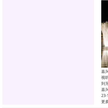
嘉
视
到
嘉
23-
更