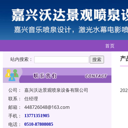
首页
产
站内搜索：
公司：
嘉兴沃达景观喷泉设备有限公司
202
联系：
任经理
邮箱：
448726048@163.com
手机：
13771351905
电话：
0510-87808085