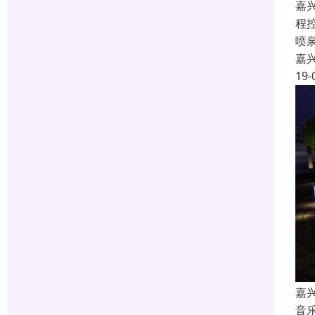
嘉
程
喷
嘉
19-
嘉
音