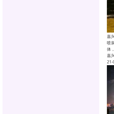
嘉
喷
体
嘉
21-