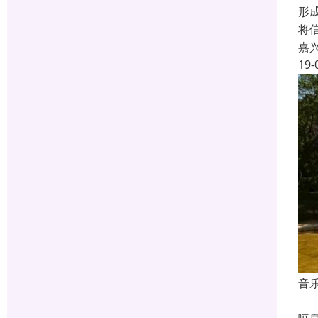
形
将
嘉
19-
音
喷