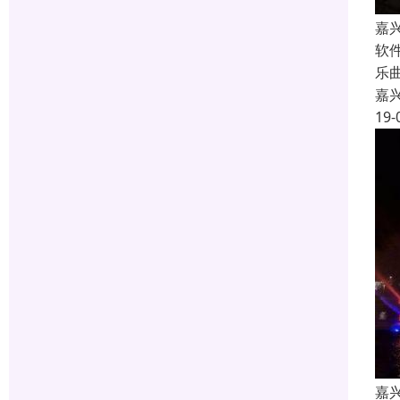
嘉
软
乐
嘉
19-
嘉