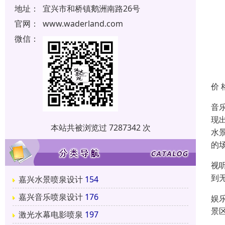
地址：
宜兴市和桥镇鹅洲南路26号
官网：
www.waderland.com
微信：
价 
音
现
本站共被浏览过 7287342 次
水
的
视
到
嘉兴水景喷泉设计
154
嘉兴音乐喷泉设计
176
娱
景
激光水幕电影喷泉
197