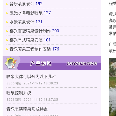
程
音乐喷泉设计
192
激光水幕电影喷泉
127
程
高
水景喷泉设计
171
常
嘉兴百变喷泉设计制作
200
常
嘉兴旱式喷泉安装
101
广
音乐喷泉工程制作安装
176
放
喷泉大体可以分为以下几种
8366阅读 2021-11-19 18:39:23
喷泉控制系统
8221阅读 2021-11-19 18:37:35
音乐表演喷泉形成特点
8257阅读 2021-11-19 18:36:27