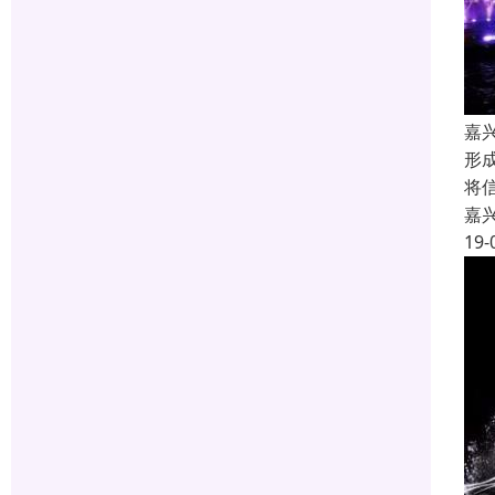
嘉
形
将
嘉
19-