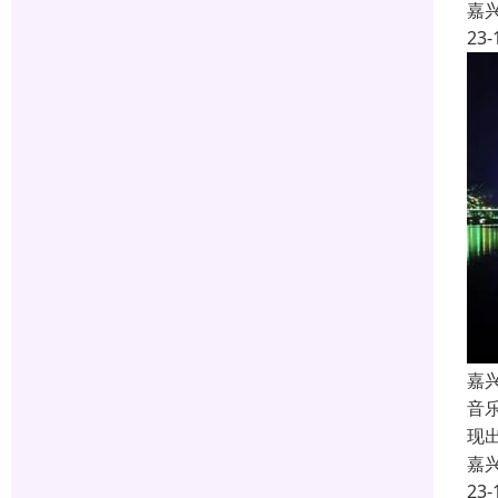
嘉
23-
嘉
音
现
嘉
23-