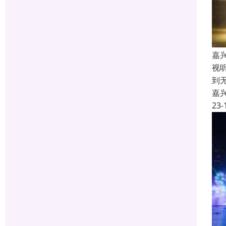
嘉
视
到
嘉
23-