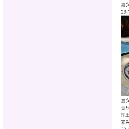
嘉
23-
嘉
音
现
嘉