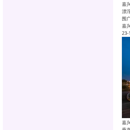
嘉
漂
围
嘉
23-
嘉
垂