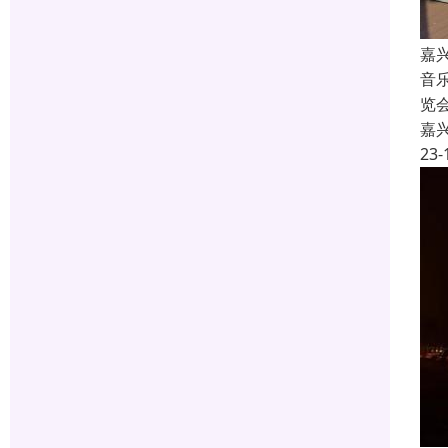
嘉
音
览
嘉
23-