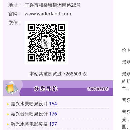
地址：
宜兴市和桥镇鹅洲南路26号
官网：
www.waderland.com
微信：
价 
景
景
本站共被浏览过 7268609 次
的
气
音
嘉兴水景喷泉设计
154
音
嘉兴音乐喷泉设计
176
光
激光水幕电影喷泉
197
园