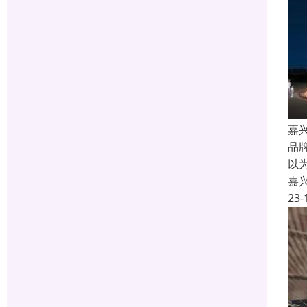
嘉
品
以
嘉
23-