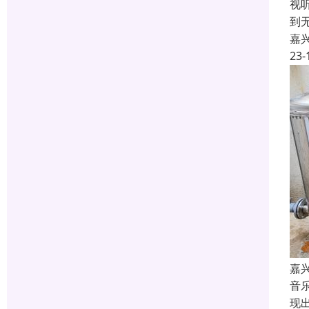
视
到
嘉
23-
嘉
音
现