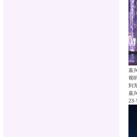
嘉
视
到
嘉
23-