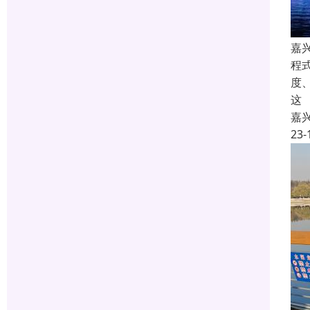
嘉
程
度
这
嘉
23-