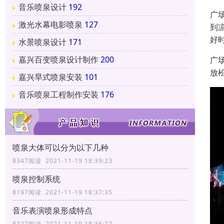
音乐喷泉设计
192
广
激光水幕电影喷泉
127
到
好
水景喷泉设计
171
嘉兴百变喷泉设计制作
200
广
放
嘉兴旱式喷泉安装
101
音乐喷泉工程制作安装
176
喷泉大体可以分为以下几种
8347阅读 2021-11-19 18:39:23
喷泉控制系统
8197阅读 2021-11-19 18:37:35
音乐表演喷泉形成特点
8227阅读 2021-11-19 18:36:27