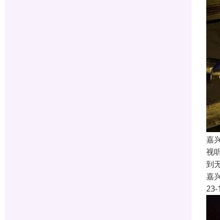
嘉
视
到
嘉
23-