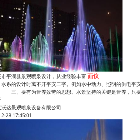
面议
兴市平湖县景观喷泉设计，从业经验丰富
、水系的设计时离不开平安二字。例如水中动力、照明的供电平
。 三、要有为管养效劳的思想。水景坚持的关键是管养，只
开
兴沃达景观喷泉设备有限公司
12-28 17:45:01