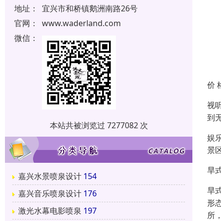
地址：
宜兴市和桥镇鹅洲南路26号
官网：
www.waderland.com
微信：
价 
视
到
本站共被浏览过 7277082 次
娱
景
旱
嘉兴水景喷泉设计
154
旱
嘉兴音乐喷泉设计
176
形
激光水幕电影喷泉
197
所