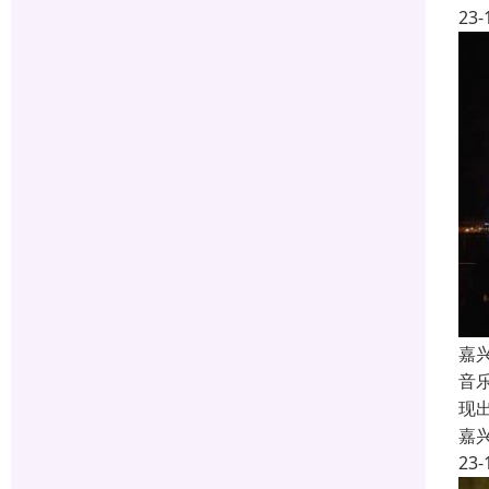
23-
嘉
音
现
嘉
23-