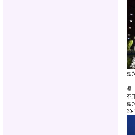
嘉
二
理
不
嘉
20-