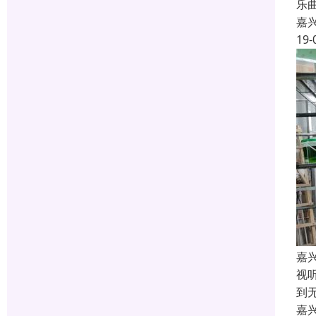
乐
嘉
19-
嘉
视
到
嘉