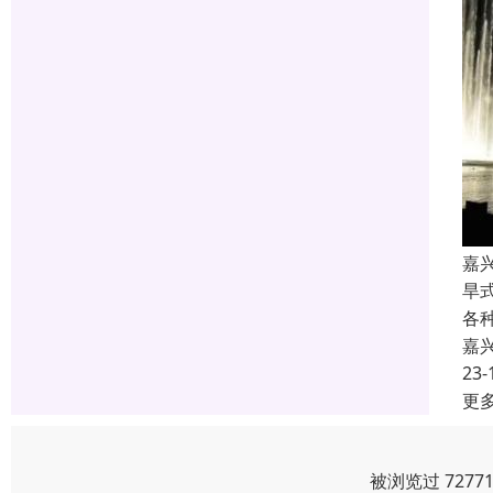
嘉
旱
各
嘉
23-
更
被浏览过 727