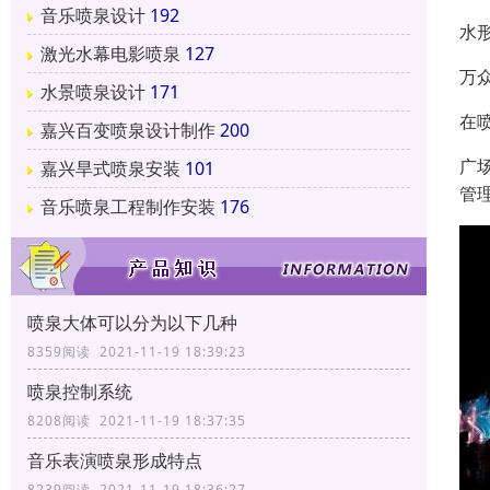
音乐喷泉设计
192
水
激光水幕电影喷泉
127
万
水景喷泉设计
171
在
嘉兴百变喷泉设计制作
200
广
嘉兴旱式喷泉安装
101
管
音乐喷泉工程制作安装
176
喷泉大体可以分为以下几种
8359阅读 2021-11-19 18:39:23
喷泉控制系统
8208阅读 2021-11-19 18:37:35
音乐表演喷泉形成特点
8239阅读 2021-11-19 18:36:27