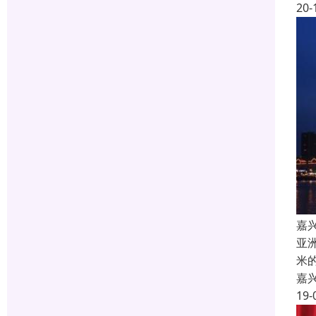
20-
嘉
亚
米
嘉
19-