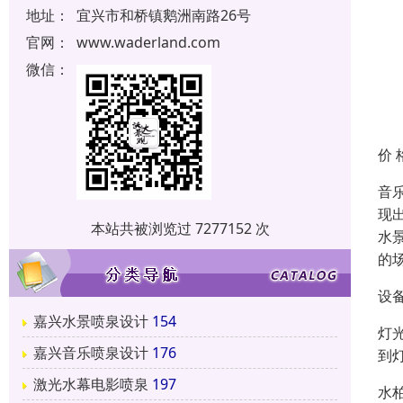
地址：
宜兴市和桥镇鹅洲南路26号
官网：
www.waderland.com
微信：
价 
音
现
本站共被浏览过 7277152 次
水
的
设
嘉兴水景喷泉设计
154
灯
嘉兴音乐喷泉设计
176
到
激光水幕电影喷泉
197
水