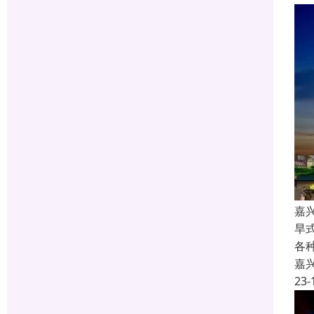
嘉
旱
各
嘉
23-