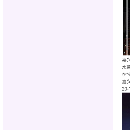
嘉
水
在
嘉
20-