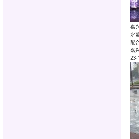
嘉
水
配
嘉
23-