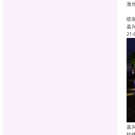
激
喷
喷
嘉
21-
嘉
软