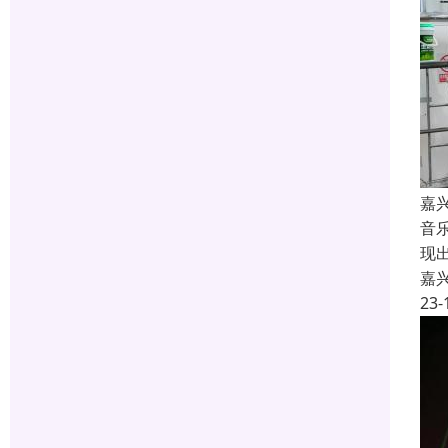
嘉
音
现
嘉
23-