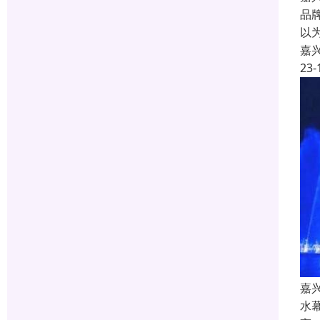
品
以
嘉
23-
嘉
水