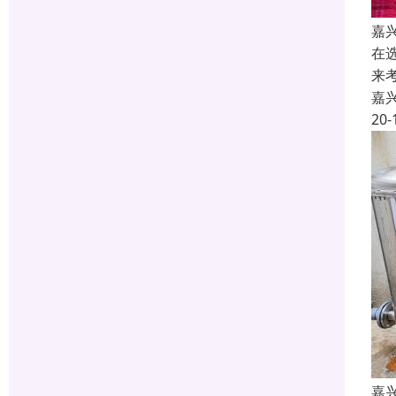
嘉
在
来
嘉
20-
嘉