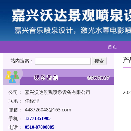
首页
产
站内搜索：
公司：
嘉兴沃达景观喷泉设备有限公司
202
联系：
任经理
邮箱：
448726048@163.com
手机：
13771351905
电话：
0510-87808085