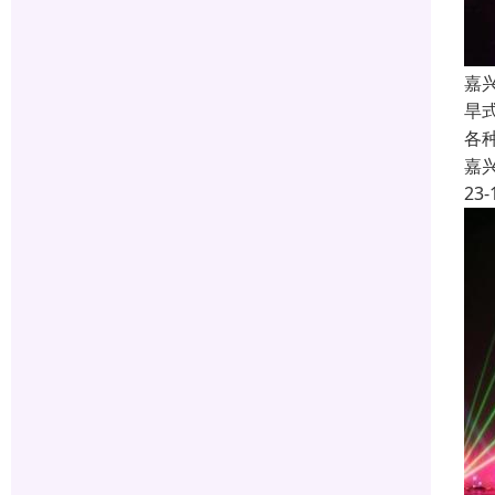
嘉
旱
各
嘉
23-