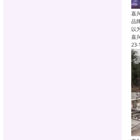
嘉
品
以
嘉
23-