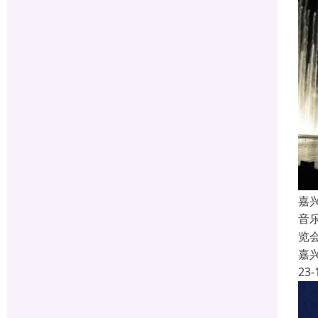
嘉
音
览
嘉
23-