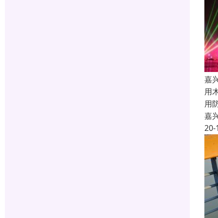
嘉
用
用
嘉
20-