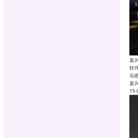
嘉
软
乐
嘉
19-