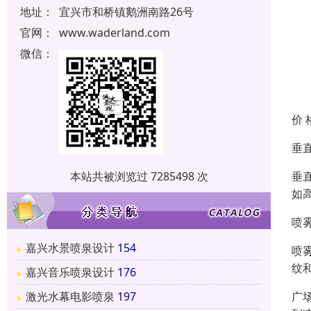
地址：
宜兴市和桥镇鹅洲南路26号
官网：
www.waderland.com
微信：
价 
垂
垂
本站共被浏览过 7285498 次
如
喷
嘉兴水景喷泉设计
154
喷
纹
嘉兴音乐喷泉设计
176
广
激光水幕电影喷泉
197