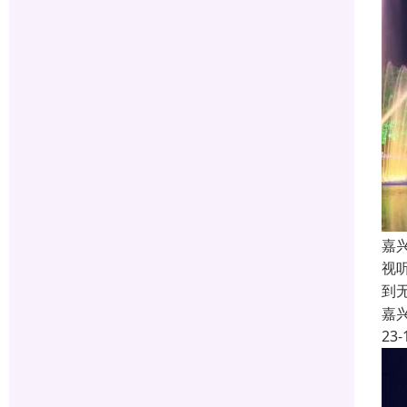
嘉
视
到
嘉
23-