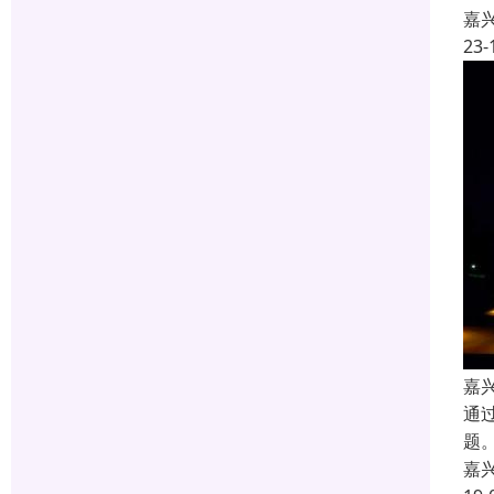
嘉
23-
嘉
通
题
嘉