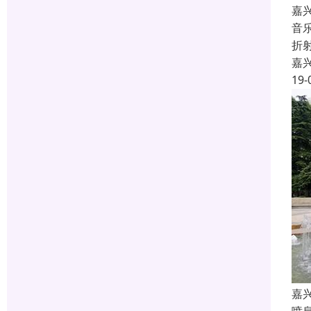
嘉
音
折
嘉
19-
嘉