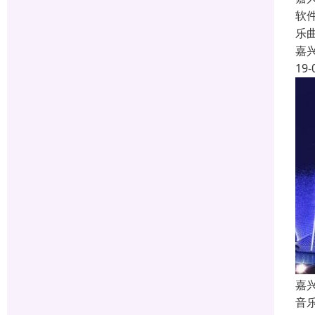
软
乐
嘉
19-
嘉
音