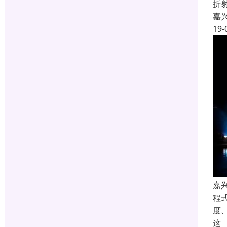
折
嘉
19-
嘉
程
度
这