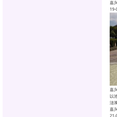
嘉
19-
嘉
以
涟
嘉
21-