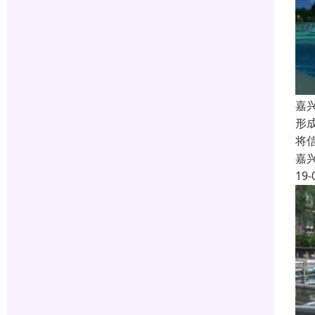
嘉
形
将
嘉
19-