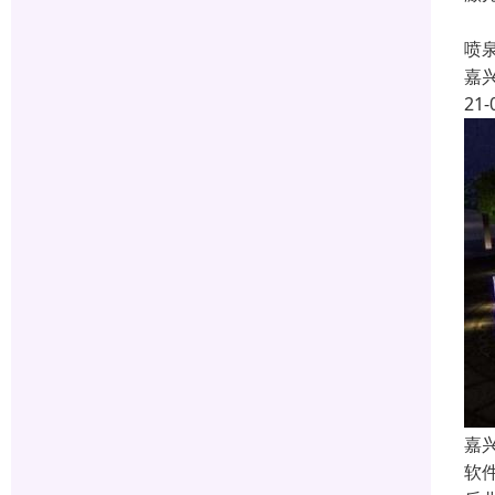
喷
喷
嘉
21-
嘉
软