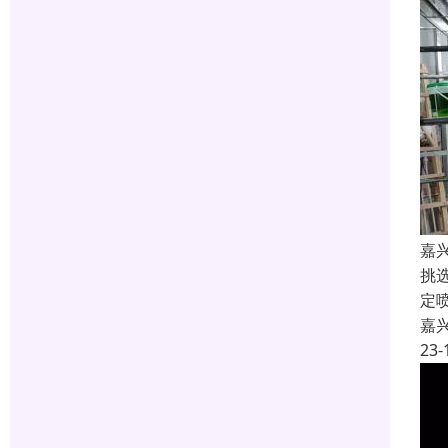
嘉
挑
定
嘉
23-