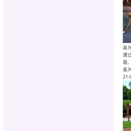
嘉
通
题
嘉
21-