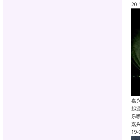
20-
嘉
起
乐
嘉
19-