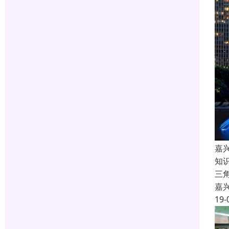
嘉
知
三
嘉
19-