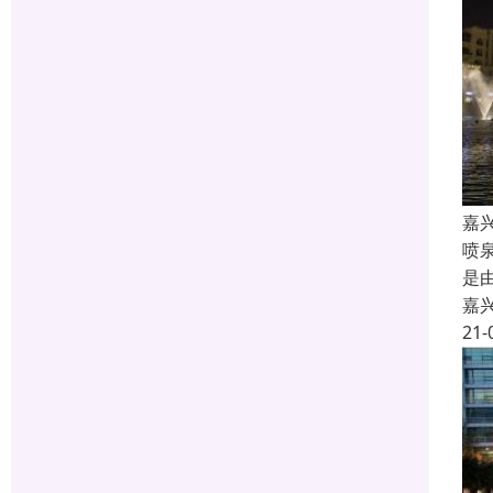
嘉
喷
是
嘉
21-