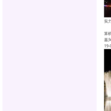
实
特
算
嘉
19-