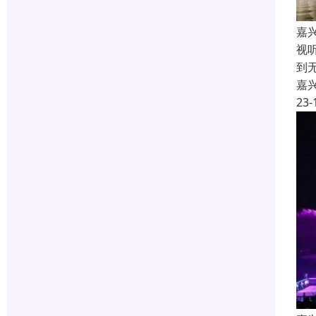
嘉
视
到
嘉
23-