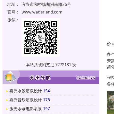
地址：
宜兴市和桥镇鹅洲南路26号
官网：
www.waderland.com
微信：
价 
多
变
本站共被浏览过 7272131 次
简
程
各
嘉兴水景喷泉设计
154
嘉兴音乐喷泉设计
176
激光水幕电影喷泉
197