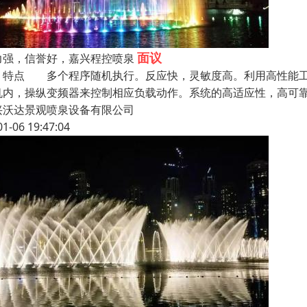
面议
力强，信誉好，嘉兴程控喷泉
点 多个程序随机执行。反应快，灵敏度高。利用高性能工业
机内，操纵变频器来控制相应负载动作。系统的高适应性，高可
兴沃达景观喷泉设备有限公司
01-06 19:47:04