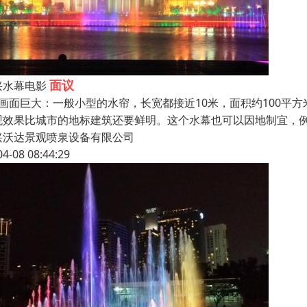
面议
兴水幕电影
、画面巨大：一般小型的水帘，长宽都接近10米，面积约100平方
观效果比城市的地标建筑还要鲜明。这个水幕也可以因地制宜，
兴沃达景观喷泉设备有限公司
04-08 08:44:29