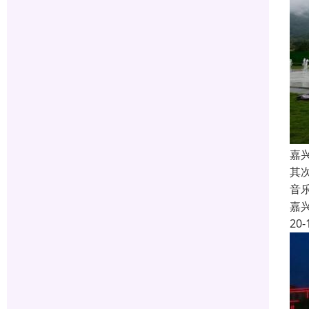
嘉
其
音
嘉
20-