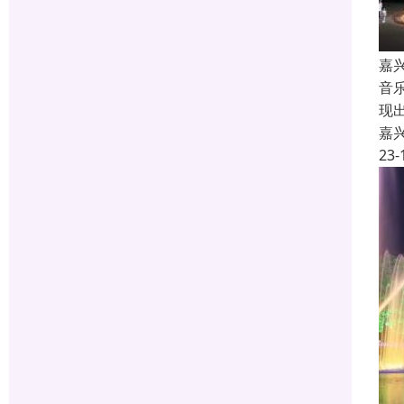
嘉
音
现
嘉
23-