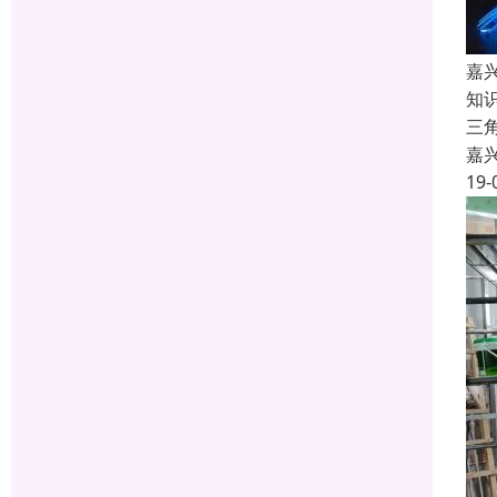
嘉
知
三
嘉
19-