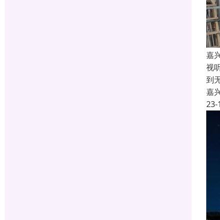
嘉
视
到
嘉
23-