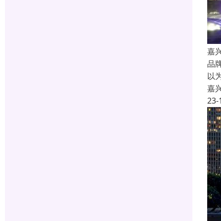
嘉
品
以
嘉
23-