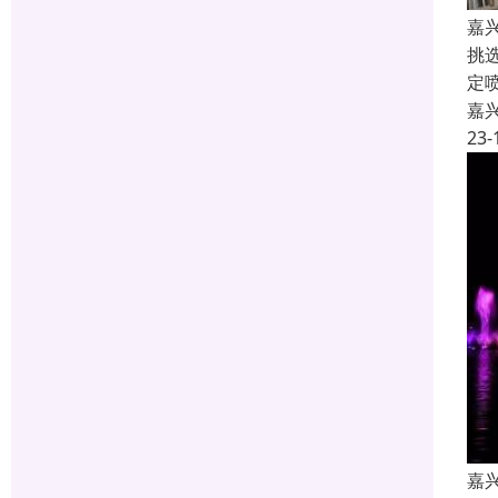
嘉
挑
定
嘉
23-
嘉