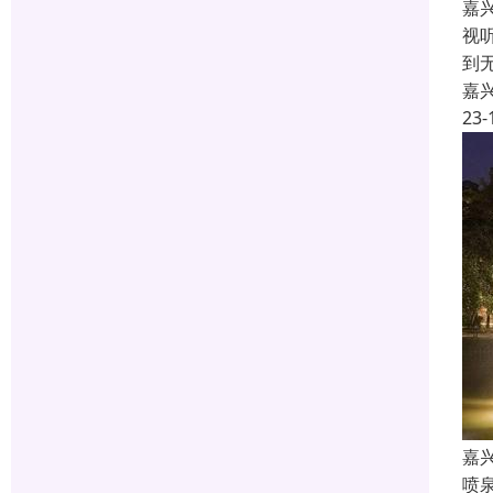
嘉
视
到
嘉
23-
嘉
喷