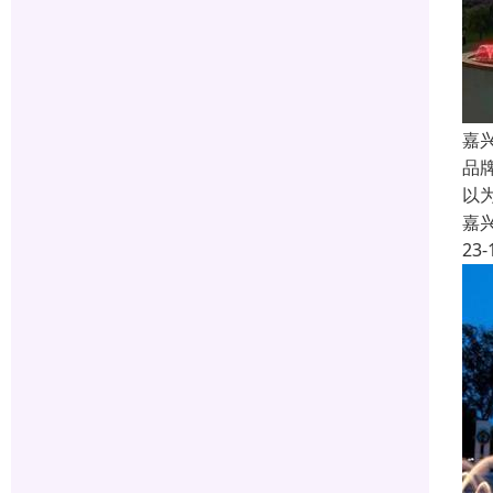
嘉
品
以
嘉
23-