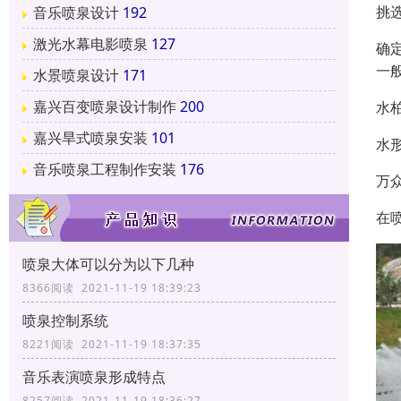
挑
音乐喷泉设计
192
激光水幕电影喷泉
127
确
一
水景喷泉设计
171
嘉兴百变喷泉设计制作
200
水
嘉兴旱式喷泉安装
101
水
音乐喷泉工程制作安装
176
万
在
喷泉大体可以分为以下几种
8366阅读 2021-11-19 18:39:23
喷泉控制系统
8221阅读 2021-11-19 18:37:35
音乐表演喷泉形成特点
8257阅读 2021-11-19 18:36:27