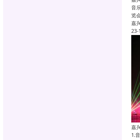
音
览
嘉
23-
嘉
1