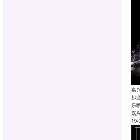
嘉
起
乐
嘉
19-