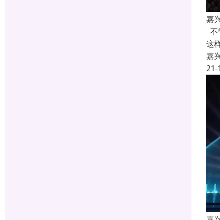
嘉
不
这
嘉
21-
嘉